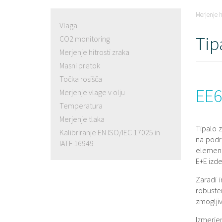
Merjenje h
Vlaga
Tip
CO2 monitoring
Merjenje hitrosti zraka
Masni pretok
Točka rosišča
EE6
Merjenje vlage v olju
Temperatura
Merjenje tlaka
Tipalo 
Kalibriranje EN ISO/IEC 17025 in
na podr
IATF 16949
element
E+E izde
Zaradi 
robust
zmogljiv
Izmerje