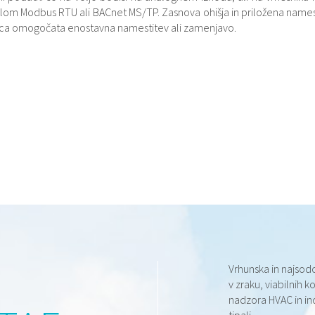
lom Modbus RTU ali BACnet MS/TP. Zasnova ohišja in priložena name
ica omogočata enostavna namestitev ali zamenjavo.
Vrhunska in najso
v zraku, viabilnih 
nadzora HVAC in ind