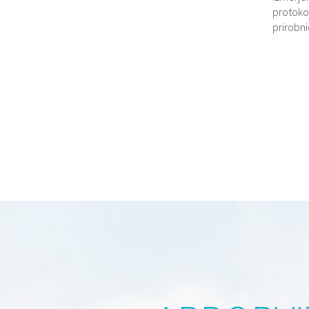
protoko
prirobn