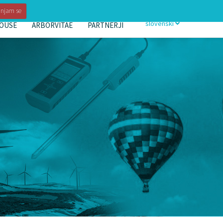
injam se
slovenski
OUSE
ARBORVITAE
PARTNERJI