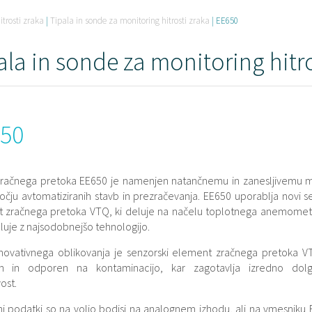
itrosti zraka
|
Tipala in sonde za monitoring hitrosti zraka
|
EE650
ala in sonde za monitoring hitro
50
zračnega pretoka EE650 je namenjen natančnemu in zanesljivemu m
očju avtomatiziranih stavb in prezračevanja. EE650 uporablja novi s
 zračnega pretoka VTQ, ki deluje na načelu toplotnega anemometr
luje z najsodobnejšo tehnologijo.
inovativnega oblikovanja je senzorski element zračnega pretoka V
en in odporen na kontaminacijo, kar zagotavlja izredno dol
ost.
ni podatki so na voljo bodisi na analognem izhodu, ali na vmesniku