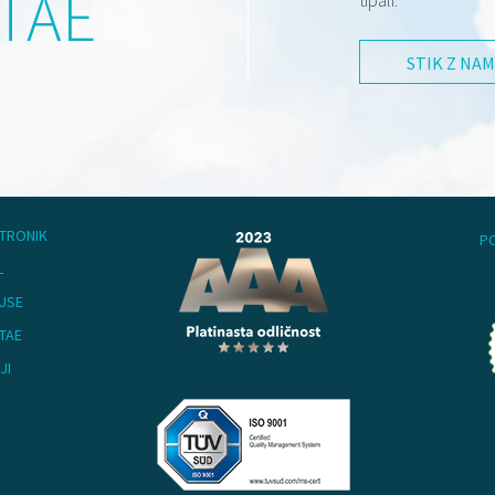
TAE
tipali.
STIK Z NAM
KTRONIK
P
L
USE
TAE
JI