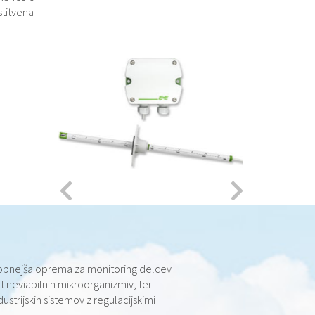
stitvena
dobnejša oprema za monitoring delcev
kot neviabilnih mikroorganizmiv, ter
ustrijskih sistemov z regulacijskimi