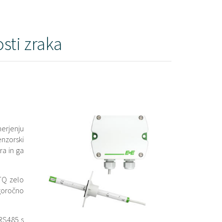
sti zraka
erjenju
enzorski
a in ga
TQ zelo
goročno
 RS485 s