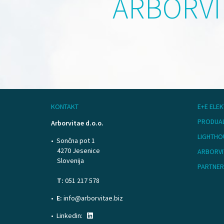
ARBORVI
KONTAKT
E+E ELE
PRODUA
Arborvitae d.o.o.
LIGHTHO
Sončna pot 1
4270 Jesenice
ARBORVI
Slovenija
PARTNER
T:
051 217 578
E:
info@arborvitae.biz
Linkedin: