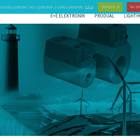
porablja piškotke. Več o piškotkih si lahko preberete
tukaj
.
Strinjam se
Ne str
E+E ELEKTRONIK
PRODUAL
LIGHTH