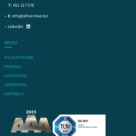
T:
051 217 578
E:
info@arborvitae.biz
Linkedin:
MENU
E+E ELEKTRONIK
PRODUAL
LIGHTHOUSE
ARBORVITAE
PARTNERJI