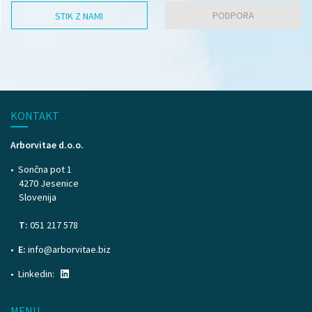
PODPORA
STIK Z NAMI
KONTAKT
Arborvitae d.o.o.
Sončna pot 1
4270 Jesenice
Slovenija
T:
051 217 578
E:
info@arborvitae.biz
Linkedin:
MENU