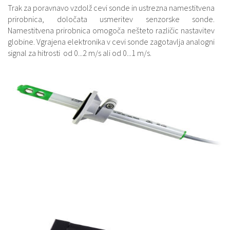
Trak za poravnavo vzdolž cevi sonde in ustrezna namestitvena
prirobnica, določata usmeritev senzorske sonde.
Namestitvena prirobnica omogoča nešteto različic nastavitev
globine. Vgrajena elektronika v cevi sonde zagotavlja analogni
signal za hitrosti od 0...2 m/s ali od 0...1 m/s.