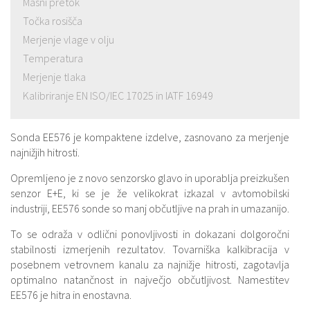
Masni pretok
Točka rosišča
Merjenje vlage v olju
Temperatura
Merjenje tlaka
Kalibriranje EN ISO/IEC 17025 in IATF 16949
Sonda EE576 je kompaktene izdelve, zasnovano za merjenje
najnižjih hitrosti.
Opremljeno je z novo senzorsko glavo in uporablja preizkušen
senzor E+E, ki se je že velikokrat izkazal v avtomobilski
industriji, EE576 sonde so manj občutljive na prah in umazanijo.
To se odraža v odlični ponovljivosti in dokazani dolgoročni
stabilnosti izmerjenih rezultatov. Tovarniška kalkibracija v
posebnem vetrovnem kanalu za najnižje hitrosti, zagotavlja
optimalno natančnost in največjo občutljivost. Namestitev
EE576 je hitra in enostavna.